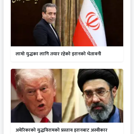
लामो युद्धका लागि तयार रहेको इरानको चेतावनी
अमेरिकाको युद्धविरामको प्रस्ताव इरानबाट अस्वीकार