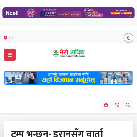
--:--:--
ट्रम्प भन्छन्- इरानसँग वार्ता