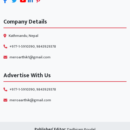
Company Details
Kathmandu, Nepal
+977-1-5910390, 9843929378
meroarthik1@gmail.com
Advertise With Us
+977-1-5910390, 9843929378
meroaarthik@gmail.com
Publisher/ Editor:
Dadhiram Poudel