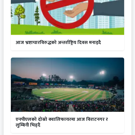
आज भ्रष्टाचारविरुद्धको अन्तर्राष्ट्रिय दिवस मनाइदै
एनपीएलको दोस्रो क्वालिफायरमा आज विराटनगर र
लुम्बिनी भिड्दै