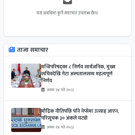
यस अवधिमा कुनै समाचार उपलब्ध छैन।
ताजा समाचार
मन्त्रिपरिषद्का ८ निर्णय सार्वजनिक, मुख्य
सचिवदेखि गेटा अस्पतालसम्म महत्वपूर्ण
निर्णय
असार २४ गते २०८३
मौद्रिक नीतिपछि पनि नेप्सेमा उत्साह आएन,
परिसूचक ३० अंकले घट्यो
असार २४ गते २०८३