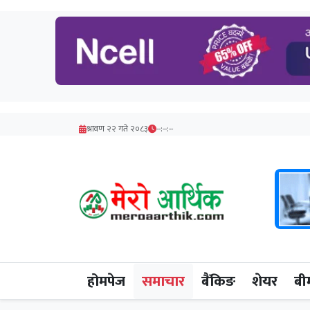
श्रावण २२ गते २०८३
--:--:--
होमपेज
समाचार
बैंकिङ
शेयर
बी