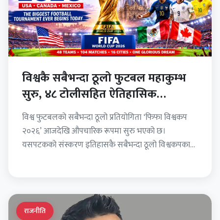
विश्वकै सबैभन्दा ठूलो फुटबल महाकुम्भ
सुरु, ४८ टोलीसहित ऐतिहासिक
विश्वकपको उद्घाटन
विश्व फुटबलको सबैभन्दा ठूलो प्रतियोगिता ‘फिफा विश्वकप
२०२६’ आजदेखि औपचारिक रूपमा सुरु भएको छ।
यसपटकको संस्करण इतिहासकै सबैभन्दा ठूलो विश्वकपका
रूपमा आयोजना भइरहेको छ, जसमा…
राजनीति