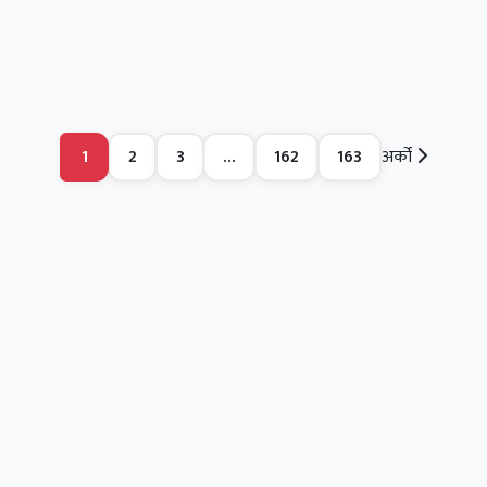
1
2
3
…
162
163
अर्को