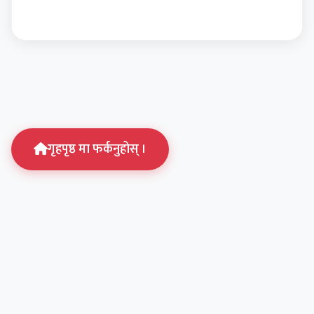
प्रश्नहरूको जवाफ दिने…
गृहपृष्ठ मा फर्कनुहोस् ।