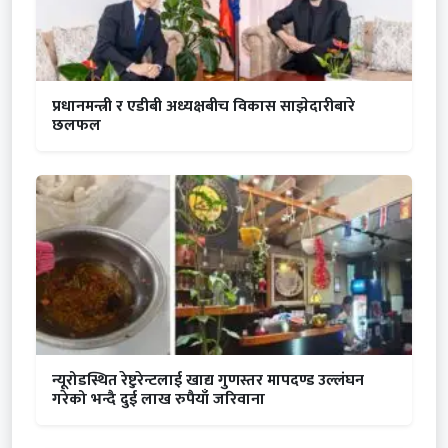
प्रधानमन्त्री र एडीबी अध्यक्षबीच विकास साझेदारीबारे
छलफल
न्यूरोडस्थित रेष्टुरेन्टलाई खाद्य गुणस्तर मापदण्ड उल्लंघन
गरेको भन्दै दुई लाख रुपैयाँ जरिवाना