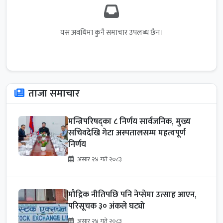
यस अवधिमा कुनै समाचार उपलब्ध छैन।
ताजा समाचार
मन्त्रिपरिषद्का ८ निर्णय सार्वजनिक, मुख्य
सचिवदेखि गेटा अस्पतालसम्म महत्वपूर्ण
निर्णय
असार २४ गते २०८३
मौद्रिक नीतिपछि पनि नेप्सेमा उत्साह आएन,
परिसूचक ३० अंकले घट्यो
असार २४ गते २०८३