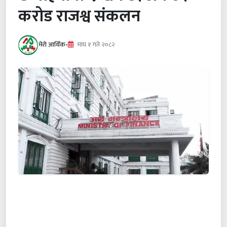
करोड राजश्व संकलन
मेरो आर्थिक
•
माघ १ गते २०८२