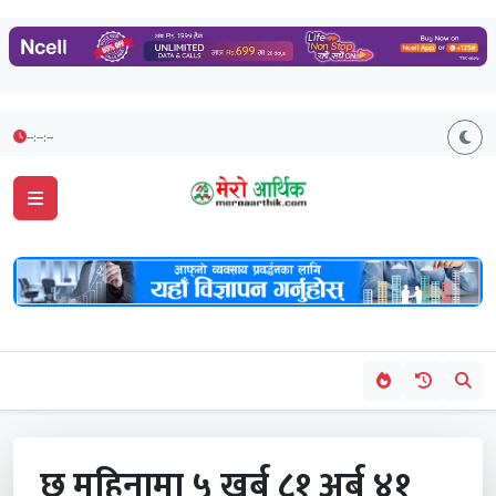
--:--:--
छ महिनामा ५ खर्ब ८१ अर्ब ४१