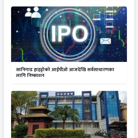
सानिगाड हाइड्रोको आईपीओ आजदेखि सर्वसाधारणका
लागि निष्काशन