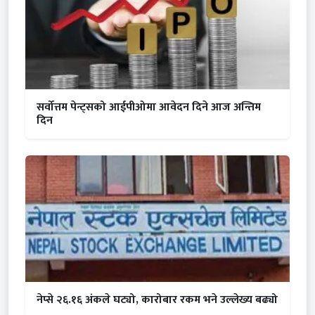
सर्वोत्तम पेन्ट्सको आईपीओमा आवेदन दिने आज अन्तिम
दिन
नेप्से २६.१६ अंकले घट्यो, कारोबार रकम भने उल्लेख्य बढ्यो