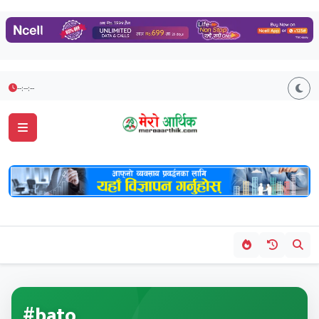
--:--:--
#bato