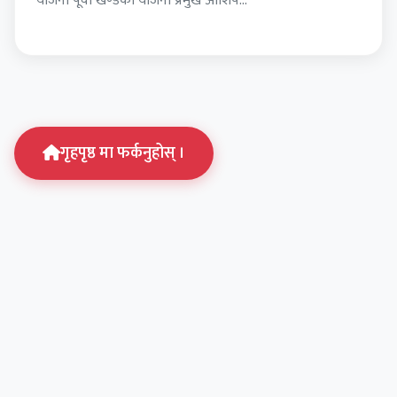
योजना पूर्वी खण्डका योजना प्रमुख आशिष…
गृहपृष्ठ मा फर्कनुहोस् ।