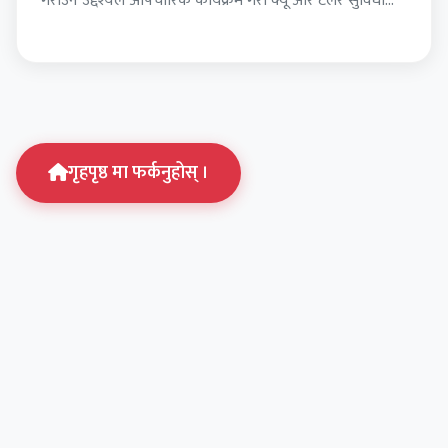
गराउने उद्देश्यले औपचारिक कार्यक्रम गरी क्यू आर टेलर सुविधाको
सुरुवात गरेको…
गृहपृष्ठ मा फर्कनुहोस् ।