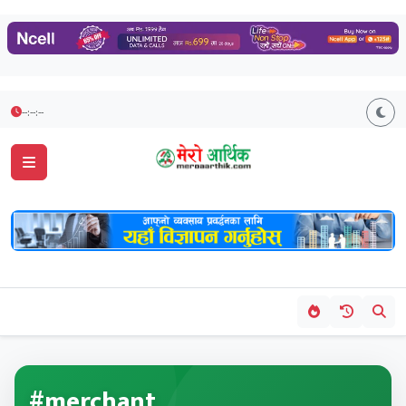
--:--:--
#merchant