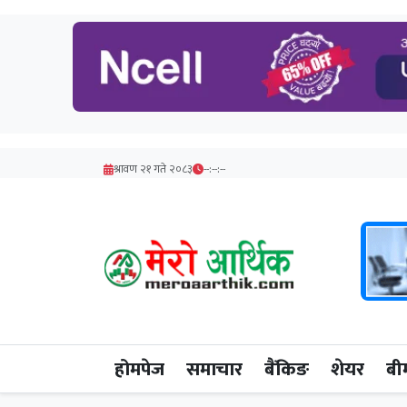
श्रावण २१ गते २०८३
--:--:--
होमपेज
समाचार
बैंकिङ
शेयर
बी