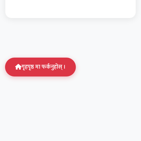
गृहपृष्ठ मा फर्कनुहोस् ।