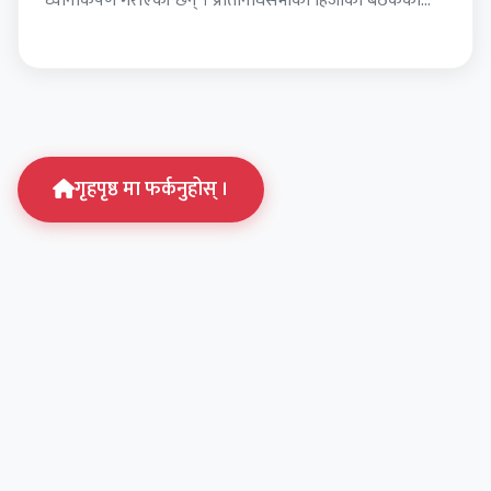
ध्यानाकर्षण गराएकी छन् । प्रतिनिधिसभाको हिजोको बैठकको
प्रारम्भमा बोल्दै उनले…
गृहपृष्ठ मा फर्कनुहोस् ।