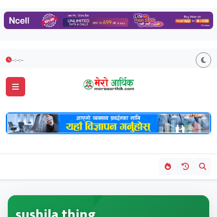
--:--:--
sushila thing