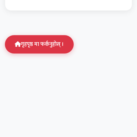
गृहपृष्ठ मा फर्कनुहोस् ।