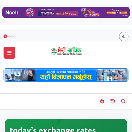
--:--:--
today’s exchange rates