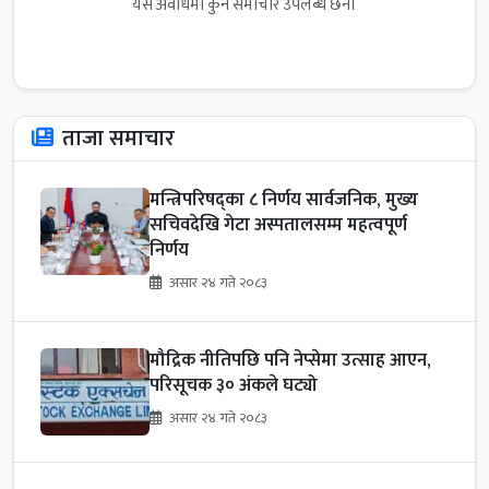
यस अवधिमा कुनै समाचार उपलब्ध छैन।
ताजा समाचार
मन्त्रिपरिषद्का ८ निर्णय सार्वजनिक, मुख्य
सचिवदेखि गेटा अस्पतालसम्म महत्वपूर्ण
निर्णय
असार २४ गते २०८३
मौद्रिक नीतिपछि पनि नेप्सेमा उत्साह आएन,
परिसूचक ३० अंकले घट्यो
असार २४ गते २०८३