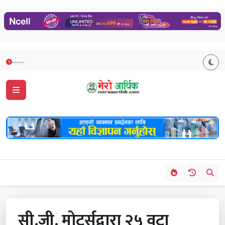
--:--:--
सी.जी. मोटर्सद्वारा २५ वटा