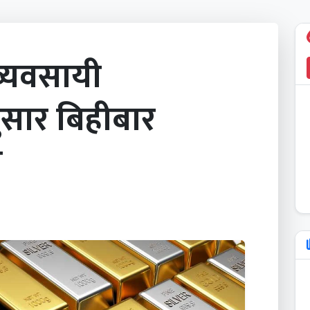
व्यवसायी
सार बिहीबार
य