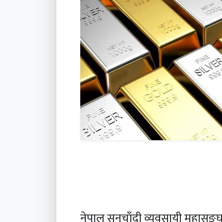
नेपाल सुनचाँदी व्यवसायी महासङ्