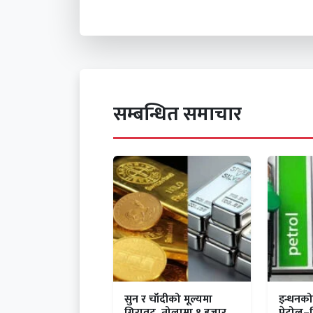
सम्बन्धित समाचार
सुन र चाँदीको मूल्यमा
इन्धनको
गिरावट, तोलामा १ हजार ४
पेट्रोल–