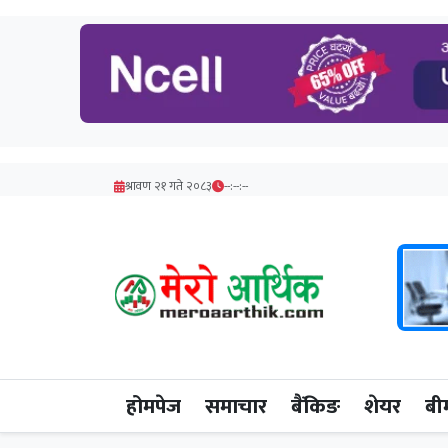
श्रावण २१ गते २०८३
--:--:--
होमपेज
समाचार
बैंकिङ
शेयर
बी