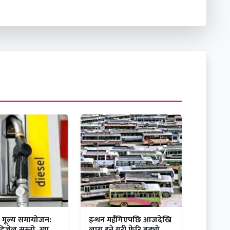
 मूल्य समायोजन:
इन्धन महँगिएपछि आजदेखि
डिजेल सस्तो, ग्यास
लागू हुने गरी फेरि बढ्यो