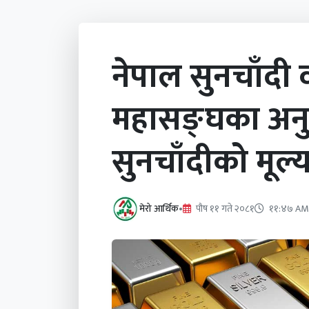
नेपाल सुनचाँदी 
महासङ्घका अनु
सुनचाँदीको मूल्
मेरो आर्थिक
•
पौष ११ गते २०८१
११:४७ AM