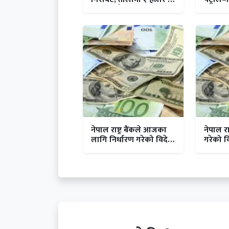
सय रुपैयाँसम्म घट्यो
र हवाई 
नेपाल राष्ट्र बैंकले आजका
नेपाल राष
लागि निर्धारण गरेको विदेशी
गरेको 
मुद्राको विनिमयदर