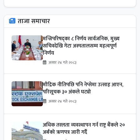
ताजा समाचार
मन्त्रिपरिषद्का ८ निर्णय सार्वजनिक, मुख्य
सचिवदेखि गेटा अस्पतालसम्म महत्वपूर्ण
निर्णय
असार २४ गते २०८३
मौद्रिक नीतिपछि पनि नेप्सेमा उत्साह आएन,
परिसूचक ३० अंकले घट्यो
असार २४ गते २०८३
अधिक तरलता व्यवस्थापन गर्न राष्ट्र बैंकले २०
अर्बको ऋणपत्र जारी गर्दै