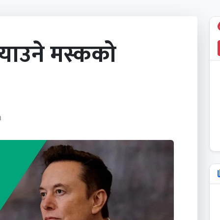
्याउने मस्कको
M