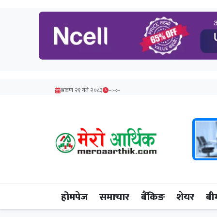
श्रावण २१ गते २०८३
--:--:--
होमपेज
समाचार
बैंकिङ
शेयर
बी