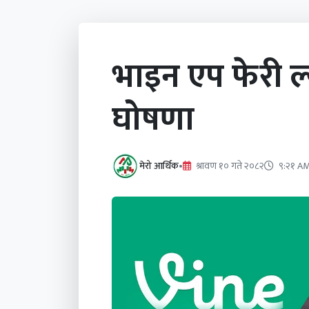
भाइन एप फेरी ल
घोषणा
मेरो आर्थिक
•
श्रावण १० गते २०८२
९:२१ A