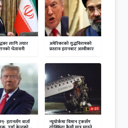
द्धका लागि तयार
अमेरिकाको युद्धविरामको
रानको चेतावनी
प्रस्ताव इरानबाट अस्वीकार
्छन्- इरानसँग वार्ता
न्यूयोर्कमा विमान ट्रकसँग
क, उर्जा केन्द्रको
ठोक्किँदा कैयौं यात्रु घाइते