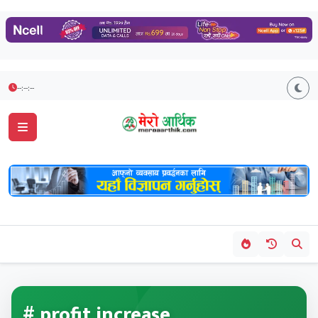
--:--:--
# profit increase