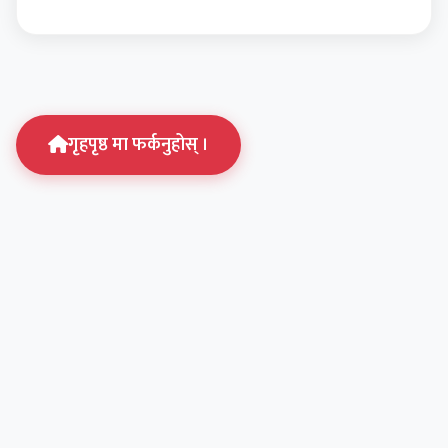
गृहपृष्ठ मा फर्कनुहोस् ।