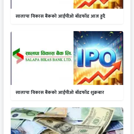
सालापा विकास बैंकको आईपीओ बाँडफाँड आज हुदै
सालापा विकास बैंकको आईपीओ बाँडफाँड शुक्रबार