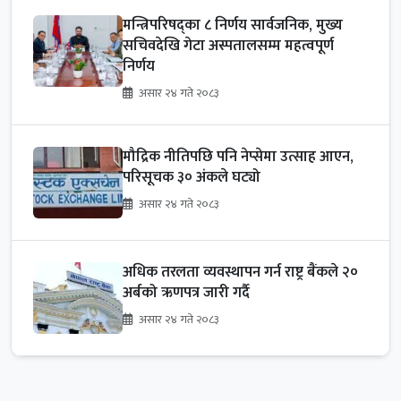
मन्त्रिपरिषद्का ८ निर्णय सार्वजनिक, मुख्य
सचिवदेखि गेटा अस्पतालसम्म महत्वपूर्ण
निर्णय
असार २४ गते २०८३
मौद्रिक नीतिपछि पनि नेप्सेमा उत्साह आएन,
परिसूचक ३० अंकले घट्यो
असार २४ गते २०८३
अधिक तरलता व्यवस्थापन गर्न राष्ट्र बैंकले २०
अर्बको ऋणपत्र जारी गर्दै
असार २४ गते २०८३