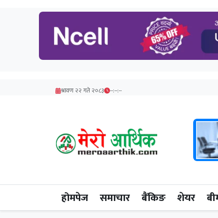
श्रावण २२ गते २०८३
--:--:--
होमपेज
समाचार
बैंकिङ
शेयर
बी