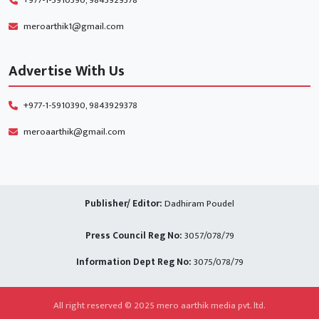
meroarthik1@gmail.com
Advertise With Us
+977-1-5910390, 9843929378
meroaarthik@gmail.com
Publisher/ Editor:
Dadhiram Poudel
Press Council Reg No:
3057/078/79
Information Dept Reg No:
3075/078/79
All right reserved © 2025 mero aarthik media pvt. ltd.