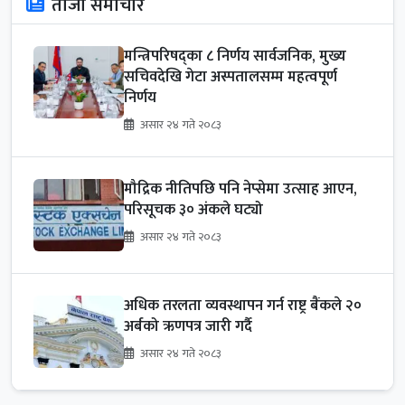
ताजा समाचार
मन्त्रिपरिषद्का ८ निर्णय सार्वजनिक, मुख्य
सचिवदेखि गेटा अस्पतालसम्म महत्वपूर्ण
निर्णय
असार २४ गते २०८३
मौद्रिक नीतिपछि पनि नेप्सेमा उत्साह आएन,
परिसूचक ३० अंकले घट्यो
असार २४ गते २०८३
अधिक तरलता व्यवस्थापन गर्न राष्ट्र बैंकले २०
अर्बको ऋणपत्र जारी गर्दै
असार २४ गते २०८३