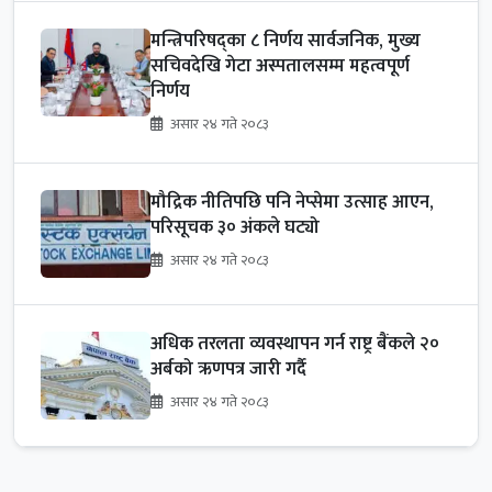
मन्त्रिपरिषद्का ८ निर्णय सार्वजनिक, मुख्य
सचिवदेखि गेटा अस्पतालसम्म महत्वपूर्ण
निर्णय
असार २४ गते २०८३
मौद्रिक नीतिपछि पनि नेप्सेमा उत्साह आएन,
परिसूचक ३० अंकले घट्यो
असार २४ गते २०८३
अधिक तरलता व्यवस्थापन गर्न राष्ट्र बैंकले २०
अर्बको ऋणपत्र जारी गर्दै
असार २४ गते २०८३