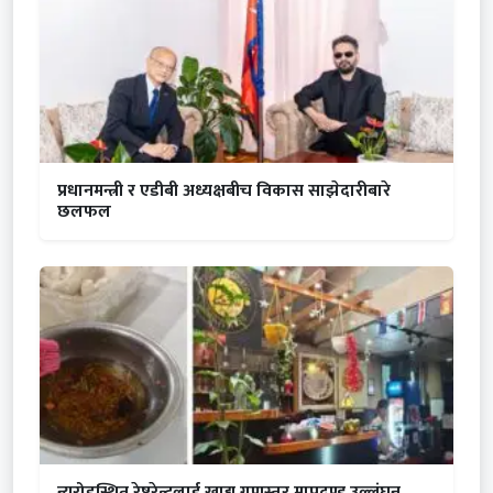
प्रधानमन्त्री र एडीबी अध्यक्षबीच विकास साझेदारीबारे
छलफल
न्यूरोडस्थित रेष्टुरेन्टलाई खाद्य गुणस्तर मापदण्ड उल्लंघन