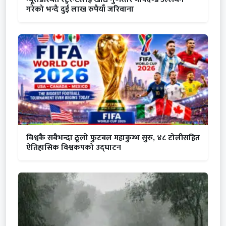
गरेको भन्दै दुई लाख रुपैयाँ जरिवाना
विश्वकै सबैभन्दा ठूलो फुटबल महाकुम्भ सुरु, ४८ टोलीसहित
ऐतिहासिक विश्वकपको उद्घाटन