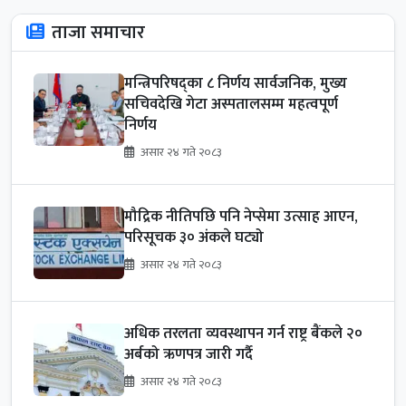
ताजा समाचार
मन्त्रिपरिषद्का ८ निर्णय सार्वजनिक, मुख्य
सचिवदेखि गेटा अस्पतालसम्म महत्वपूर्ण
निर्णय
असार २४ गते २०८३
मौद्रिक नीतिपछि पनि नेप्सेमा उत्साह आएन,
परिसूचक ३० अंकले घट्यो
असार २४ गते २०८३
अधिक तरलता व्यवस्थापन गर्न राष्ट्र बैंकले २०
अर्बको ऋणपत्र जारी गर्दै
असार २४ गते २०८३