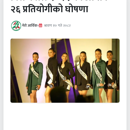
२६ प्रतियोगीको घोषणा
मेरो आर्थिक
•
श्रावण १० गते २०८२