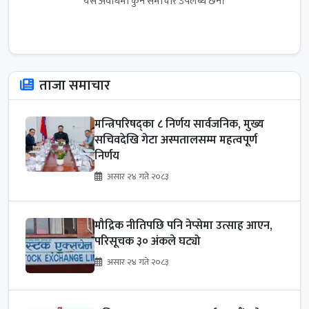
यस अवधिमा कुनै समाचार उपलब्ध छैन।
ताजा समाचार
मन्त्रिपरिषद्का ८ निर्णय सार्वजनिक, मुख्य
सचिवदेखि गेटा अस्पतालसम्म महत्वपूर्ण
निर्णय
असार २४ गते २०८३
मौद्रिक नीतिपछि पनि नेप्सेमा उत्साह आएन,
परिसूचक ३० अंकले घट्यो
असार २४ गते २०८३