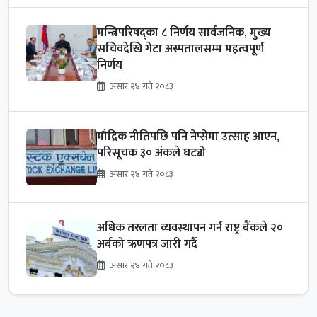
मन्त्रिपरिषद्का ८ निर्णय सार्वजनिक, मुख्य
सचिवदेखि गेटा अस्पतालसम्म महत्वपूर्ण
निर्णय
असार २४ गते २०८३
मौद्रिक नीतिपछि पनि नेप्सेमा उत्साह आएन,
परिसूचक ३० अंकले घट्यो
असार २४ गते २०८३
अधिक तरलता व्यवस्थापन गर्न राष्ट्र बैंकले २०
अर्बको ऋणपत्र जारी गर्दै
असार २४ गते २०८३