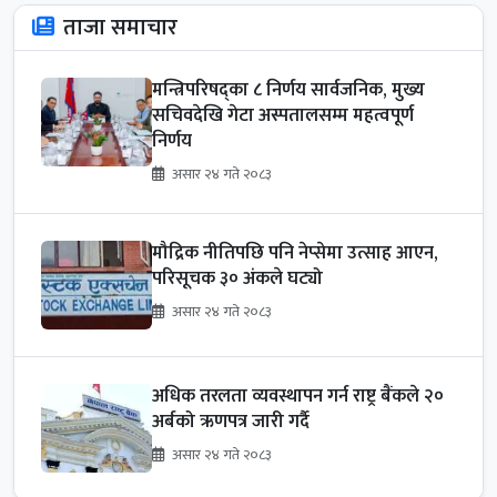
ताजा समाचार
मन्त्रिपरिषद्का ८ निर्णय सार्वजनिक, मुख्य
सचिवदेखि गेटा अस्पतालसम्म महत्वपूर्ण
निर्णय
असार २४ गते २०८३
मौद्रिक नीतिपछि पनि नेप्सेमा उत्साह आएन,
परिसूचक ३० अंकले घट्यो
असार २४ गते २०८३
अधिक तरलता व्यवस्थापन गर्न राष्ट्र बैंकले २०
अर्बको ऋणपत्र जारी गर्दै
असार २४ गते २०८३