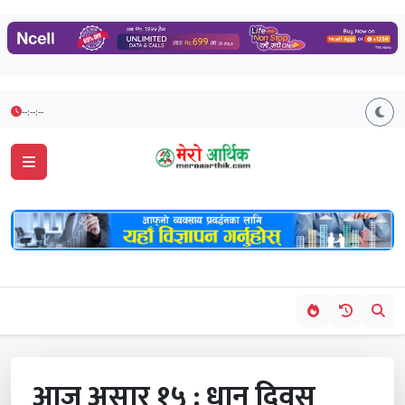
--:--:--
आज असार १५ : धान दिवस