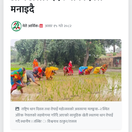
मनाइदै
मेरो आर्थिक
•
असार १५ गते २०८२
राष्ट्रिय धान दिवस तथा रोपाइँ महोत्सवको अवसरमा मलङ्गवा–२ स्थित
ओरेक नेपालको सहयोगमा गरिँदै आएको सामुहिक खेती स्थलमा धान रोपाइँ
गर्दै स्थानीय । तस्बिर ः विश्वनाथ ठाकुर/रासस