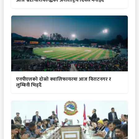
आज भ्रष्टाचारविरुद्धको अन्तर्राष्ट्रिय दिवस मनाइदै
एनपीएलको दोस्रो क्वालिफायरमा आज विराटनगर र
लुम्बिनी भिड्दै