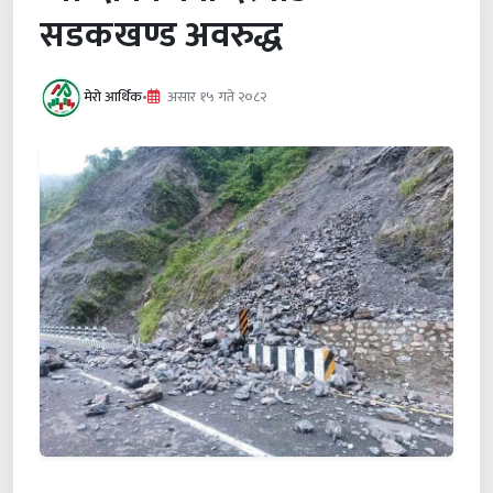
सडकखण्ड अवरुद्ध
मेरो आर्थिक
•
असार १५ गते २०८२