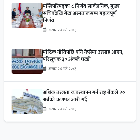
मन्त्रिपरिषद्का ८ निर्णय सार्वजनिक, मुख्य
सचिवदेखि गेटा अस्पतालसम्म महत्वपूर्ण
निर्णय
असार २४ गते २०८३
मौद्रिक नीतिपछि पनि नेप्सेमा उत्साह आएन,
परिसूचक ३० अंकले घट्यो
असार २४ गते २०८३
अधिक तरलता व्यवस्थापन गर्न राष्ट्र बैंकले २०
अर्बको ऋणपत्र जारी गर्दै
असार २४ गते २०८३