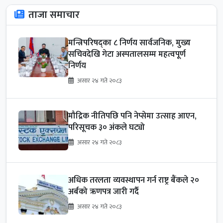
ताजा समाचार
मन्त्रिपरिषद्का ८ निर्णय सार्वजनिक, मुख्य
सचिवदेखि गेटा अस्पतालसम्म महत्वपूर्ण
निर्णय
असार २४ गते २०८३
मौद्रिक नीतिपछि पनि नेप्सेमा उत्साह आएन,
परिसूचक ३० अंकले घट्यो
असार २४ गते २०८३
अधिक तरलता व्यवस्थापन गर्न राष्ट्र बैंकले २०
अर्बको ऋणपत्र जारी गर्दै
असार २४ गते २०८३