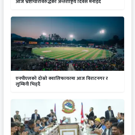
आज भ्रष्टाचारविरुद्धको अन्तर्राष्ट्रिय दिवस मनाइदै
एनपीएलको दोस्रो क्वालिफायरमा आज विराटनगर र
लुम्बिनी भिड्दै