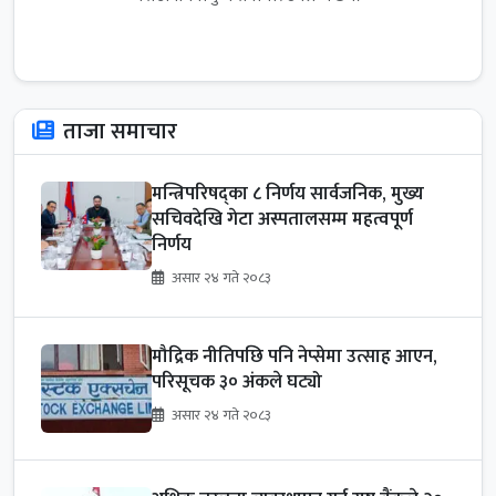
ताजा समाचार
मन्त्रिपरिषद्का ८ निर्णय सार्वजनिक, मुख्य
सचिवदेखि गेटा अस्पतालसम्म महत्वपूर्ण
निर्णय
असार २४ गते २०८३
मौद्रिक नीतिपछि पनि नेप्सेमा उत्साह आएन,
परिसूचक ३० अंकले घट्यो
असार २४ गते २०८३