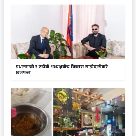
प्रधानमन्त्री र एडीबी अध्यक्षबीच विकास साझेदारीबारे
छलफल