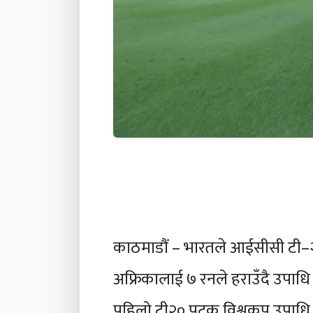
काठमाडौं – भारतले आईसीसी टी–
अफ्रिकालाई ७ रनले हराउँदै उपा
पहिलो टी२० पटक विश्वकप उपाधि 