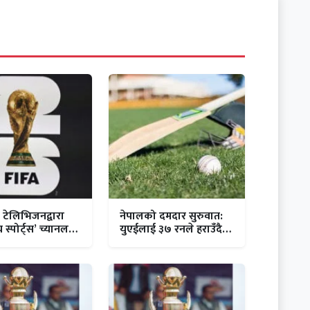
टेलिभिजनद्वारा
नेपालको दमदार सुरुवात:
स्पोर्ट्स’ च्यानल
युएईलाई ३७ रनले हराउँदै
 फिफा विश्वकप
लिग–२ मा महत्वपूर्ण जित
ालमा प्रत्यक्ष
हुने