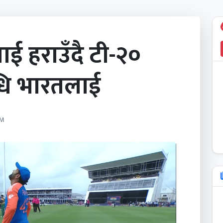
ाई हराउँदै टी-२०
धि भारतलाई
AM