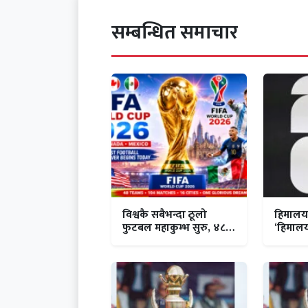
सम्बन्धित समाचार
विश्वकै सबैभन्दा ठूलो
हिमालय 
फुटबल महाकुम्भ सुरु, ४८
‘हिमालय 
टोलीसहित ऐतिहासिक
घोषणा,
विश्वकपको उद्घाटन
२०२६ नेप
प्रसारण 