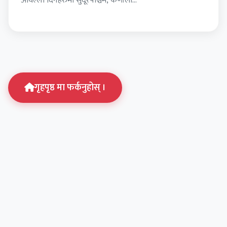
अघिल्ला दिनहरुमा सुदूरपश्चिम, कर्णाली…
गृहपृष्ठ मा फर्कनुहोस् ।