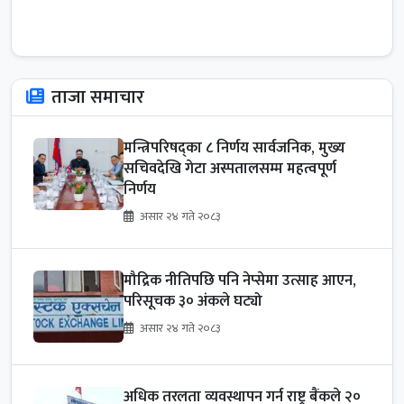
ताजा समाचार
मन्त्रिपरिषद्का ८ निर्णय सार्वजनिक, मुख्य
सचिवदेखि गेटा अस्पतालसम्म महत्वपूर्ण
निर्णय
असार २४ गते २०८३
मौद्रिक नीतिपछि पनि नेप्सेमा उत्साह आएन,
परिसूचक ३० अंकले घट्यो
असार २४ गते २०८३
अधिक तरलता व्यवस्थापन गर्न राष्ट्र बैंकले २०