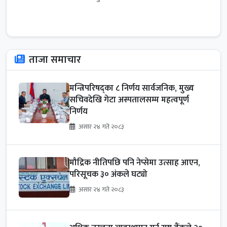
ताजा समाचार
मन्त्रिपरिषद्का ८ निर्णय सार्वजनिक, मुख्य
सचिवदेखि गेटा अस्पतालसम्म महत्वपूर्ण
निर्णय
असार २४ गते २०८३
मौद्रिक नीतिपछि पनि नेप्सेमा उत्साह आएन,
परिसूचक ३० अंकले घट्यो
असार २४ गते २०८३