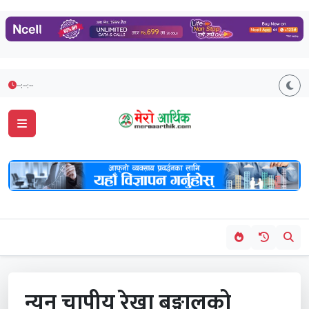
--:--:--
न्यून चापीय रेखा बङ्गालको