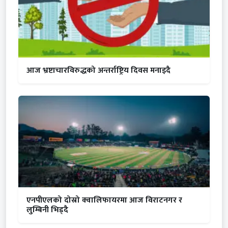
आज भ्रष्टाचारविरुद्धको अन्तर्राष्ट्रिय दिवस मनाइदै
एनपीएलको दोस्रो क्वालिफायरमा आज विराटनगर र
लुम्बिनी भिड्दै