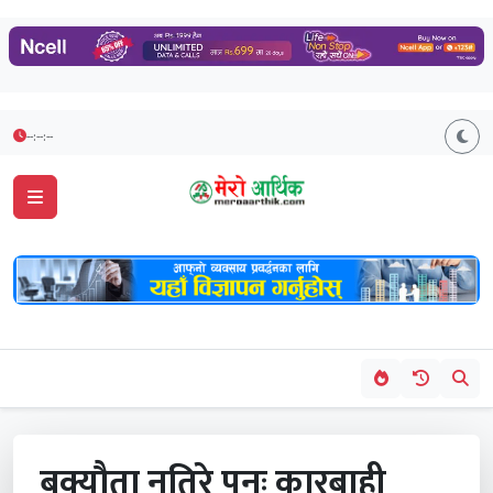
--:--:--
बक्यौता नतिरे पुनः कारबाही