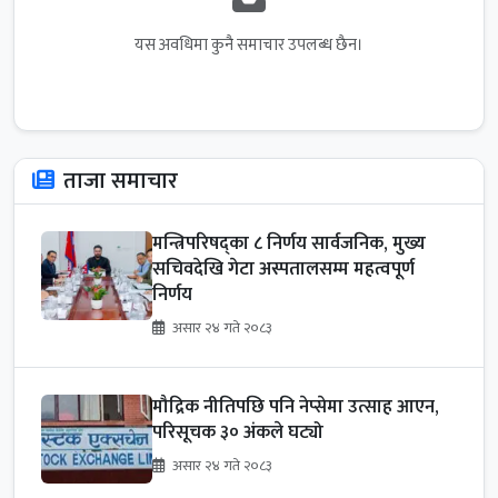
यस अवधिमा कुनै समाचार उपलब्ध छैन।
ताजा समाचार
मन्त्रिपरिषद्का ८ निर्णय सार्वजनिक, मुख्य
सचिवदेखि गेटा अस्पतालसम्म महत्वपूर्ण
निर्णय
असार २४ गते २०८३
मौद्रिक नीतिपछि पनि नेप्सेमा उत्साह आएन,
परिसूचक ३० अंकले घट्यो
असार २४ गते २०८३