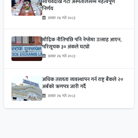
सचिवदेखि गेटा अस्पतालसम्म महत्वपूर्ण
निर्णय
असार २४ गते २०८३
मौद्रिक नीतिपछि पनि नेप्सेमा उत्साह आएन,
परिसूचक ३० अंकले घट्यो
असार २४ गते २०८३
अधिक तरलता व्यवस्थापन गर्न राष्ट्र बैंकले २०
अर्बको ऋणपत्र जारी गर्दै
असार २४ गते २०८३