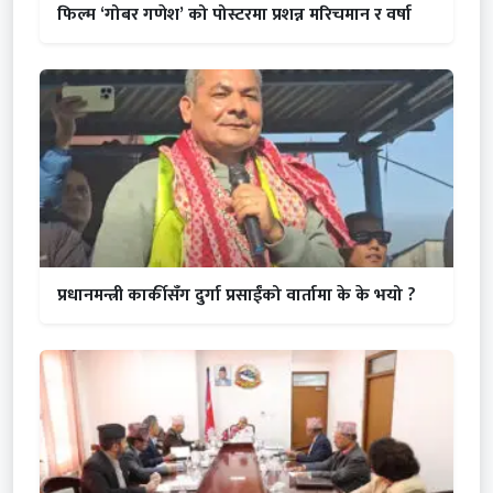
फिल्म ‘गोबर गणेश’ को पोस्टरमा प्रशन्न मरिचमान र वर्षा
प्रधानमन्त्री कार्कीसँग दुर्गा प्रसाईंको वार्तामा के के भयो ?