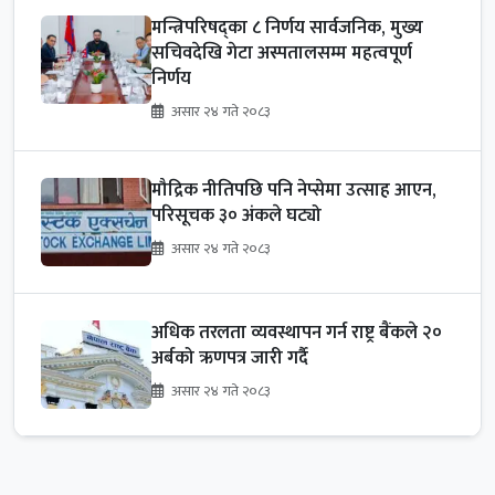
मन्त्रिपरिषद्का ८ निर्णय सार्वजनिक, मुख्य
सचिवदेखि गेटा अस्पतालसम्म महत्वपूर्ण
निर्णय
असार २४ गते २०८३
मौद्रिक नीतिपछि पनि नेप्सेमा उत्साह आएन,
परिसूचक ३० अंकले घट्यो
असार २४ गते २०८३
अधिक तरलता व्यवस्थापन गर्न राष्ट्र बैंकले २०
अर्बको ऋणपत्र जारी गर्दै
असार २४ गते २०८३