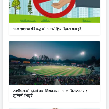
आज भ्रष्टाचारविरुद्धको अन्तर्राष्ट्रिय दिवस मनाइदै
एनपीएलको दोस्रो क्वालिफायरमा आज विराटनगर र
लुम्बिनी भिड्दै