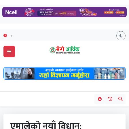
--:--:--
एमालेको नयाँ विधान: