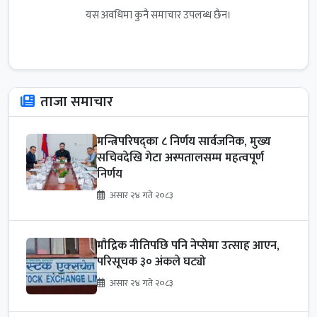
यस अवधिमा कुनै समाचार उपलब्ध छैन।
ताजा समाचार
मन्त्रिपरिषद्का ८ निर्णय सार्वजनिक, मुख्य
सचिवदेखि गेटा अस्पतालसम्म महत्वपूर्ण
निर्णय
असार २४ गते २०८३
मौद्रिक नीतिपछि पनि नेप्सेमा उत्साह आएन,
परिसूचक ३० अंकले घट्यो
असार २४ गते २०८३