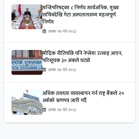
मन्त्रिपरिषद्का ८ निर्णय सार्वजनिक, मुख्य
सचिवदेखि गेटा अस्पतालसम्म महत्वपूर्ण
निर्णय
असार २४ गते २०८३
मौद्रिक नीतिपछि पनि नेप्सेमा उत्साह आएन,
परिसूचक ३० अंकले घट्यो
असार २४ गते २०८३
अधिक तरलता व्यवस्थापन गर्न राष्ट्र बैंकले २०
अर्बको ऋणपत्र जारी गर्दै
असार २४ गते २०८३