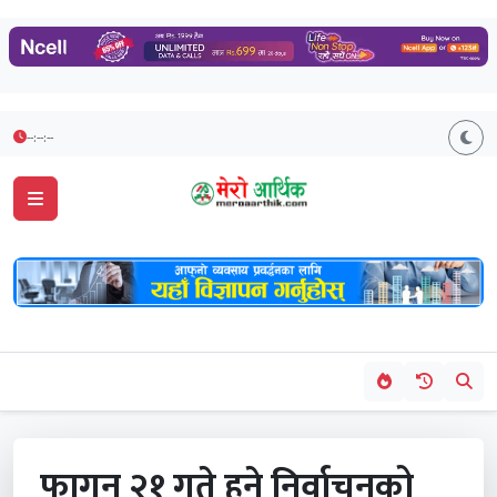
--:--:--
फागुन २१ गते हुने निर्वाचनको