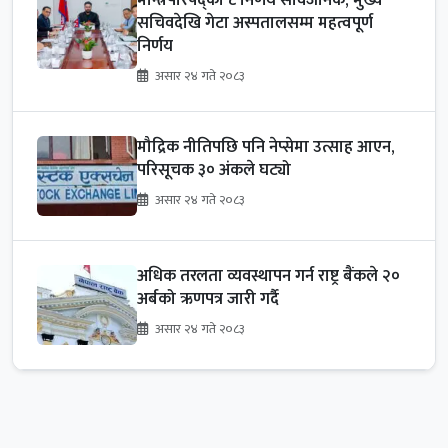
सचिवदेखि गेटा अस्पतालसम्म महत्वपूर्ण
निर्णय
असार २४ गते २०८३
मौद्रिक नीतिपछि पनि नेप्सेमा उत्साह आएन,
परिसूचक ३० अंकले घट्यो
असार २४ गते २०८३
अधिक तरलता व्यवस्थापन गर्न राष्ट्र बैंकले २०
अर्बको ऋणपत्र जारी गर्दै
असार २४ गते २०८३