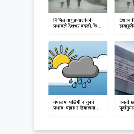
विभिन्न वायुप्रणालीको
देशका विभ
प्रभावले देशभर बदली, केही
हावाहुर
क्षेत्रमा वर्षा र हिमपातको
रहन मौ
सम्भावना
नेपालमा पश्चिमी वायुको
कस्तो
प्रभाव: पहाड र हिमालमा
पूर्वानुम
वर्षा–हिमपातको सम्भावना,
तराईमा तातो बढ्ने