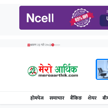
श्रावण २३ गते २०८३
--:--:--
होमपेज
समाचार
बैंकिङ
शेयर
बी