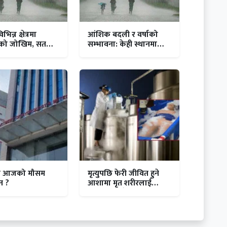
िन्न क्षेत्रमा
आंशिक बदली र वर्षाको
ीको जोखिम, सतर्क
सम्भावना: केही स्थानमा
सम विभागको आग्र
चट्याङ्गसहित पानी पर्ने
 छ आजको मौसम
मृत्युपछि फेरी जीवित हुने
ान ?
आशामा मृत शरीरलाई
संरक्षण गरिदै !