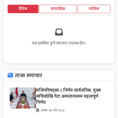
दैनिक
साप्ताहिक
मासिक
यस अवधिमा कुनै समाचार उपलब्ध छैन।
ताजा समाचार
मन्त्रिपरिषद्का ८ निर्णय सार्वजनिक, मुख्य
सचिवदेखि गेटा अस्पतालसम्म महत्वपूर्ण
निर्णय
असार २४ गते २०८३