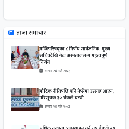
ताजा समाचार
मन्त्रिपरिषद्का ८ निर्णय सार्वजनिक, मुख्य
सचिवदेखि गेटा अस्पतालसम्म महत्वपूर्ण
निर्णय
असार २४ गते २०८३
मौद्रिक नीतिपछि पनि नेप्सेमा उत्साह आएन,
परिसूचक ३० अंकले घट्यो
असार २४ गते २०८३
अधिक तरलता व्यवस्थापन गर्न राष्ट्र बैंकले २०