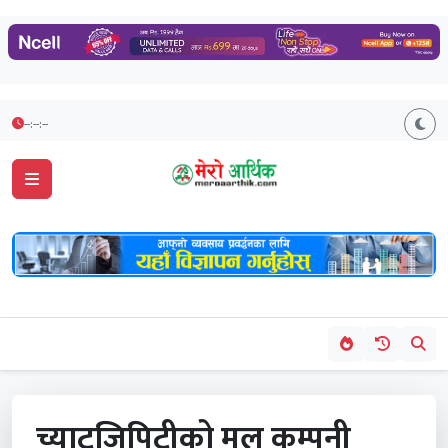
--:--:--
च्याटजिपिटीको मूल कम्पनी